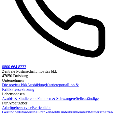
0800 664 8233
Zentrale Postanschrift:
novitas bkk
47050 Duisburg
Unternehmen
Die novitas bkk
Ausbildung
Karriereportal
Lob &
Kritik
Presse
Satzung
Lebensphasen
Azubis & Studierende
Familien & Schwangere
Selbstständige
Für Arbeitgeber
Arbeitgeberservice
Betriebliche
Gesundheitsförderung
Krankengeld
Kinderkrankengeld
Mutterschaftsg