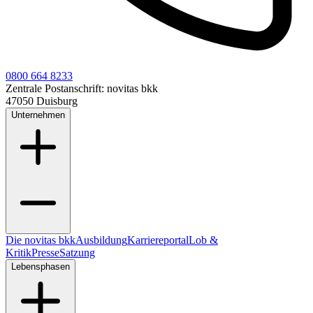
0800 664 8233
Zentrale Postanschrift:
novitas bkk
47050 Duisburg
Unternehmen
Die novitas bkk
Ausbildung
Karriereportal
Lob &
Kritik
Presse
Satzung
Lebensphasen