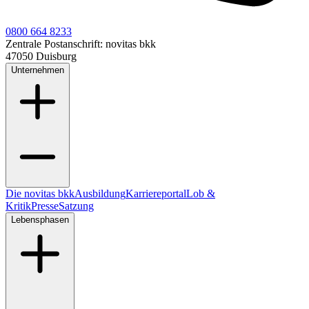
0800 664 8233
Zentrale Postanschrift:
novitas bkk
47050 Duisburg
Unternehmen
Die novitas bkk
Ausbildung
Karriereportal
Lob &
Kritik
Presse
Satzung
Lebensphasen