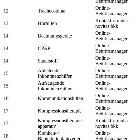
Beitrittsmanager
Online-
12
Tracheostoma
Beitrittsmanager
Kontaktformular
13
Hörhilfen
novitas bkk
Online-
14
Beatmungsgeräte
Beitrittsmanager
Online-
14
CPAP
Beitrittsmanager
Online-
14
Sauerstoff
Beitrittsmanager
Ableitende
Online-
15
Inkontinenzhilfen
Beitrittsmanager
Aufsaugende
Online-
15
Inkontinenzhilfen
Beitrittsmanager
Online-
16
Kommunikationshilfen
Beitrittsmanager
Online-
17
Kompressionstherapie
Beitrittsmanager
Kompressionstherapie
Kontaktformular
17
apparativ
novitas bkk
Kranken- /
Online-
18
Behindertenfahrzeuge
Beitrittsmanager