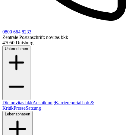
0800 664 8233
Zentrale Postanschrift:
novitas bkk
47050 Duisburg
Unternehmen
Die novitas bkk
Ausbildung
Karriereportal
Lob &
Kritik
Presse
Satzung
Lebensphasen