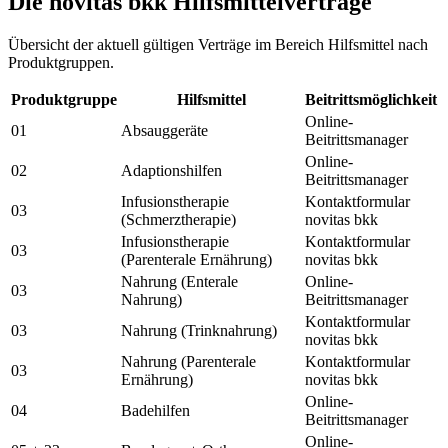
Die novitas bkk Hilfsmittelverträge
Übersicht der aktuell gültigen Verträge im Bereich Hilfsmittel nach
Produktgruppen.
Produktgruppe
Hilfsmittel
Beitrittsmöglichkeit
Online-
01
Absauggeräte
Beitrittsmanager
Online-
02
Adaptionshilfen
Beitrittsmanager
Infusionstherapie
Kontaktformular
03
(Schmerztherapie)
novitas bkk
Infusionstherapie
Kontaktformular
03
(Parenterale Ernährung)
novitas bkk
Nahrung (Enterale
Online-
03
Nahrung)
Beitrittsmanager
Kontaktformular
03
Nahrung (Trinknahrung)
novitas bkk
Nahrung (Parenterale
Kontaktformular
03
Ernährung)
novitas bkk
Online-
04
Badehilfen
Beitrittsmanager
Online-