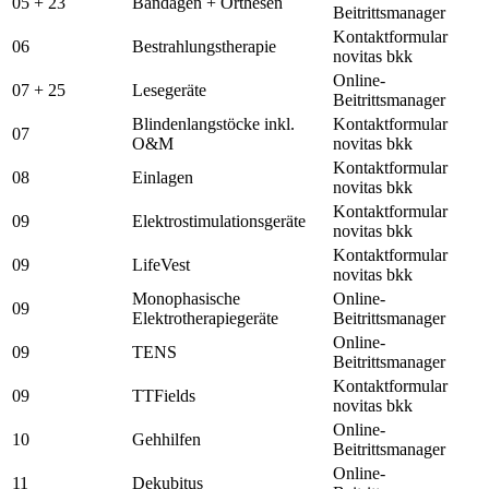
05 + 23
Bandagen + Orthesen
Beitrittsmanager
Kontaktformular
06
Bestrahlungstherapie
novitas bkk
Online-
07 + 25
Lesegeräte
Beitrittsmanager
Blindenlangstöcke inkl.
Kontaktformular
07
O&M
novitas bkk
Kontaktformular
08
Einlagen
novitas bkk
Kontaktformular
09
Elektrostimulationsgeräte
novitas bkk
Kontaktformular
09
LifeVest
novitas bkk
Monophasische
Online-
09
Elektrotherapiegeräte
Beitrittsmanager
Online-
09
TENS
Beitrittsmanager
Kontaktformular
09
TTFields
novitas bkk
Online-
10
Gehhilfen
Beitrittsmanager
Online-
11
Dekubitus