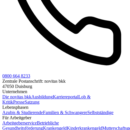
0800 664 8233
Zentrale Postanschrift:
novitas bkk
47050 Duisburg
Unternehmen
Die novitas bkk
Ausbildung
Karriereportal
Lob &
Kritik
Presse
Satzung
Lebensphasen
Azubis & Studierende
Familien & Schwangere
Selbstständige
Für Arbeitgeber
Arbeitgeberservice
Betriebliche
Gesundheitsförderung
Krankengeld
Kinderkrankengeld
Mutterschaftsg