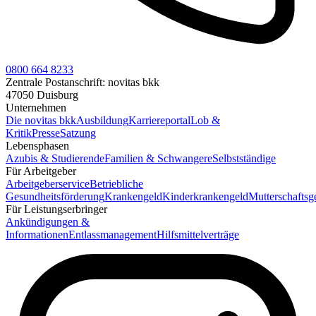
0800 664 8233
Zentrale Postanschrift:
novitas bkk
47050 Duisburg
Unternehmen
Die novitas bkk
Ausbildung
Karriereportal
Lob &
Kritik
Presse
Satzung
Lebensphasen
Azubis & Studierende
Familien & Schwangere
Selbstständige
Für Arbeitgeber
Arbeitgeberservice
Betriebliche
Gesundheitsförderung
Krankengeld
Kinderkrankengeld
Mutterschaftsg
Für Leistungserbringer
Ankündigungen &
Informationen
Entlassmanagement
Hilfsmittelverträge