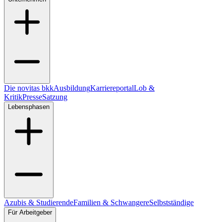
Die novitas bkk
Ausbildung
Karriereportal
Lob &
Kritik
Presse
Satzung
Lebensphasen
Azubis & Studierende
Familien & Schwangere
Selbstständige
Für Arbeitgeber