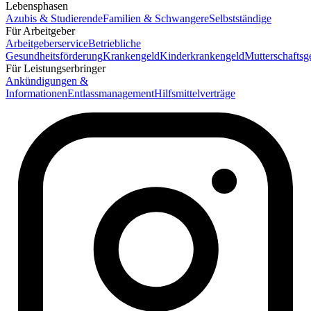
Lebensphasen
Azubis & Studierende
Familien & Schwangere
Selbstständige
Für Arbeitgeber
Arbeitgeberservice
Betriebliche
Gesundheitsförderung
Krankengeld
Kinderkrankengeld
Mutterschaftsg
Für Leistungserbringer
Ankündigungen &
Informationen
Entlassmanagement
Hilfsmittelverträge