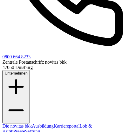
0800 664 8233
Zentrale Postanschrift:
novitas bkk
47050 Duisburg
Unternehmen
Die novitas bkk
Ausbildung
Karriereportal
Lob &
Kritik
Presse
Satzung