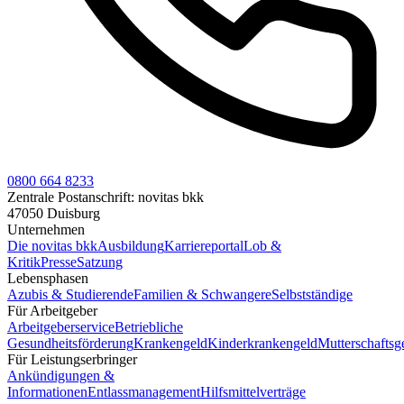
0800 664 8233
Zentrale Postanschrift:
novitas bkk
47050 Duisburg
Unternehmen
Die novitas bkk
Ausbildung
Karriereportal
Lob &
Kritik
Presse
Satzung
Lebensphasen
Azubis & Studierende
Familien & Schwangere
Selbstständige
Für Arbeitgeber
Arbeitgeberservice
Betriebliche
Gesundheitsförderung
Krankengeld
Kinderkrankengeld
Mutterschaftsg
Für Leistungserbringer
Ankündigungen &
Informationen
Entlassmanagement
Hilfsmittelverträge