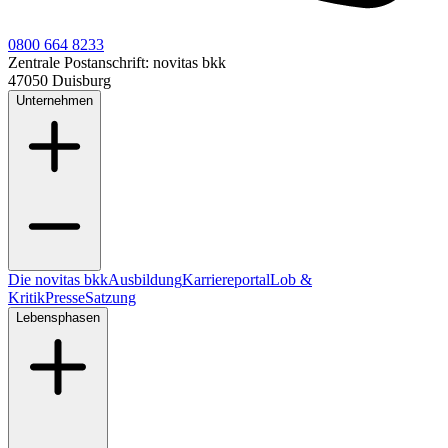
0800 664 8233
Zentrale Postanschrift:
novitas bkk
47050 Duisburg
Unternehmen
Die novitas bkk
Ausbildung
Karriereportal
Lob &
Kritik
Presse
Satzung
Lebensphasen