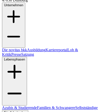
47050 Duisburg
Unternehmen
Die novitas bkk
Ausbildung
Karriereportal
Lob &
Kritik
Presse
Satzung
Lebensphasen
Azubis & Studierende
Familien & Schwangere
Selbstständige