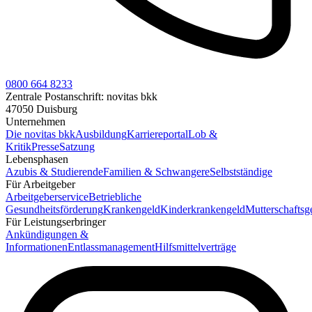
0800 664 8233
Zentrale Postanschrift:
novitas bkk
47050 Duisburg
Unternehmen
Die novitas bkk
Ausbildung
Karriereportal
Lob &
Kritik
Presse
Satzung
Lebensphasen
Azubis & Studierende
Familien & Schwangere
Selbstständige
Für Arbeitgeber
Arbeitgeberservice
Betriebliche
Gesundheitsförderung
Krankengeld
Kinderkrankengeld
Mutterschaftsg
Für Leistungserbringer
Ankündigungen &
Informationen
Entlassmanagement
Hilfsmittelverträge