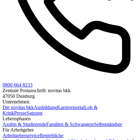
0800 664 8233
Zentrale Postanschrift:
novitas bkk
47050 Duisburg
Unternehmen
Die novitas bkk
Ausbildung
Karriereportal
Lob &
Kritik
Presse
Satzung
Lebensphasen
Azubis & Studierende
Familien & Schwangere
Selbstständige
Für Arbeitgeber
Arbeitgeberservice
Betriebliche