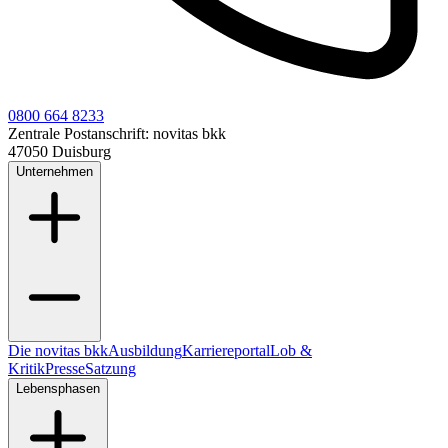
0800 664 8233
Zentrale Postanschrift:
novitas bkk
47050 Duisburg
Unternehmen
Die novitas bkk
Ausbildung
Karriereportal
Lob &
Kritik
Presse
Satzung
Lebensphasen