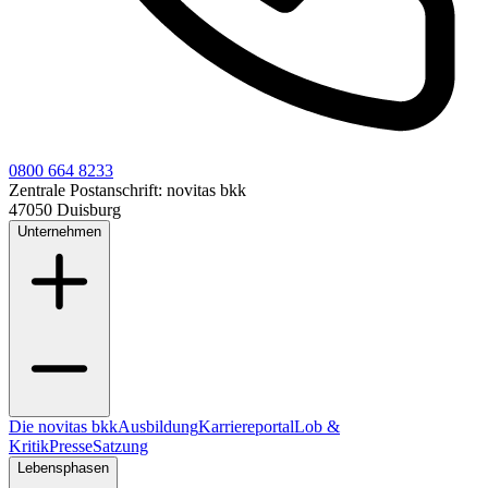
0800 664 8233
Zentrale Postanschrift:
novitas bkk
47050 Duisburg
Unternehmen
Die novitas bkk
Ausbildung
Karriereportal
Lob &
Kritik
Presse
Satzung
Lebensphasen